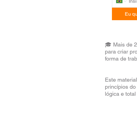
Eu qu
🎓 Mais de 2
para criar pr
forma de tra
Este materia
princípios d
lógica e tota