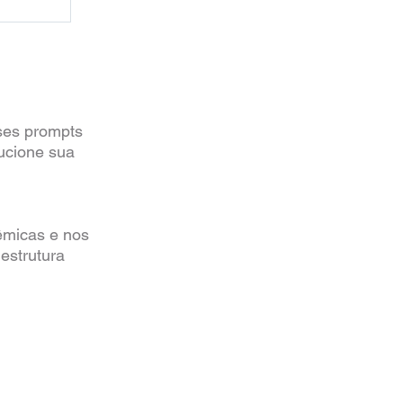
sses prompts
lucione sua
êmicas e nos
estrutura