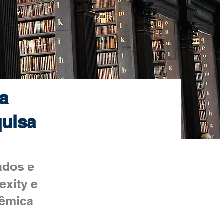
a
quisa
ados e
exity e
dêmica