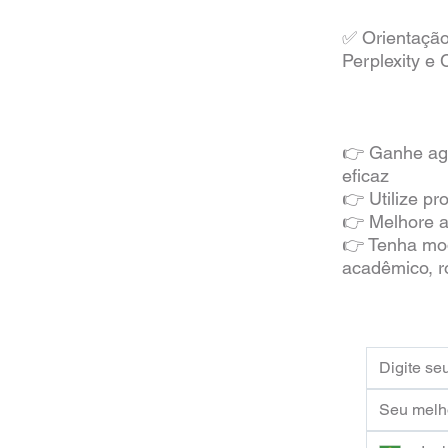
✅ Orientação
Perplexity e
👉 Ganhe agi
eficaz
👉 Utilize p
👉 Melhore a
👉 Tenha mod
acadêmico, r