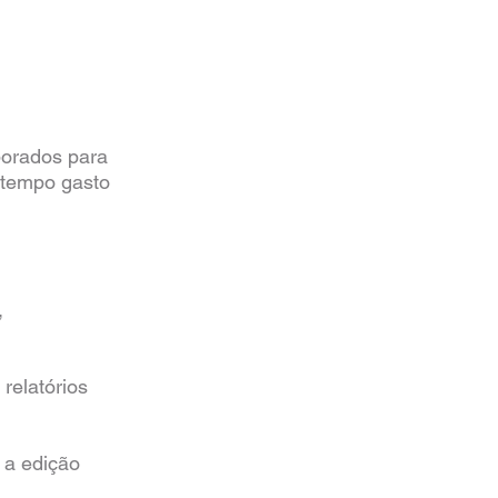
borados para
o tempo gasto
,
relatórios
r a edição