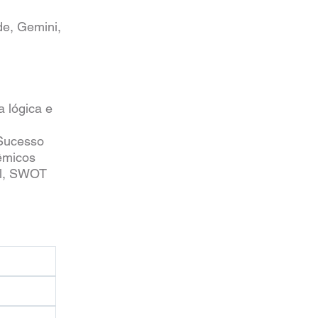
de, Gemini,
 lógica e
 Sucesso
êmicos
al, SWOT