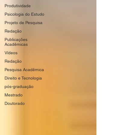
Produtividade
Psicologia do Estudo
Projeto de Pesquisa
Redação
Publicações
Acadêmicas
Vídeos
Redação
Pesquisa Acadêmica
Direito e Tecnologia
pós-graduação
Mestrado
Doutorado