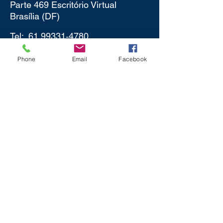
Parte 469 Escritório Virtual
Brasília (DF)
Tel:
61 99331
‑4780‬
Phone
Email
Facebook
Política de Privacidade
mentor@fabioportela.com.br