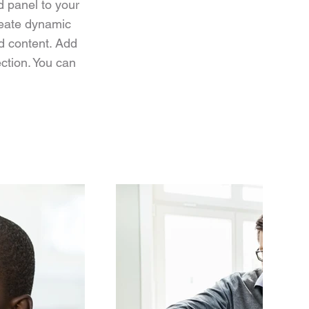
d panel to your
reate dynamic
nd content. Add
ection. You can