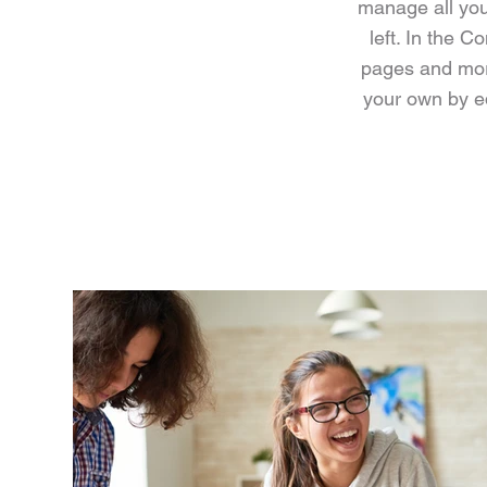
manage all you
left. In the 
pages and more
your own by ed