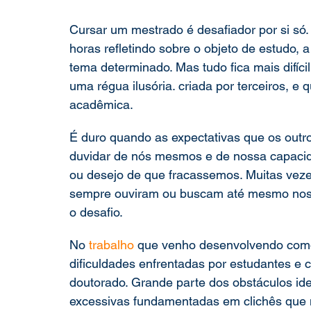
Cursar um mestrado é desafiador por si só.
Pesquisa Acadêmica
Direito e Tecnologia
pós-gradu
horas refletindo sobre o objeto de estudo,
tema determinado. Mas tudo fica mais difíc
uma régua ilusória. criada por terceiros, e 
acadêmica.
É duro quando as expectativas que os out
duvidar de nós mesmos e de nossa capacida
ou desejo de que fracassemos. Muitas veze
sempre ouviram ou buscam até mesmo nos p
o desafio.
No 
trabalho
 que venho desenvolvendo com
dificuldades enfrentadas por estudantes e
doutorado. Grande parte dos obstáculos iden
excessivas fundamentadas em clichês que 