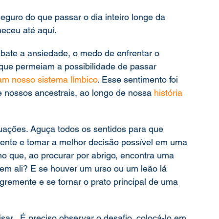
guro do que passar o dia inteiro longe da 
heceu até aqui.
ate a ansiedade, o medo de enfrentar o 
 que permeiam a possibilidade de passar 
am nosso sistema límbico
. Esse sentimento foi 
e nossos ancestrais, ao longo de nossa 
história 
ituações. Aguça todos os sentidos para que 
ente e tomar a melhor decisão possível em uma 
o que, ao procurar por abrigo, encontra uma 
em ali? E se houver um urso ou um leão lá 
gremente e se tornar o prato principal de uma 
r.  É preciso observar o desafio, colocá-lo em 