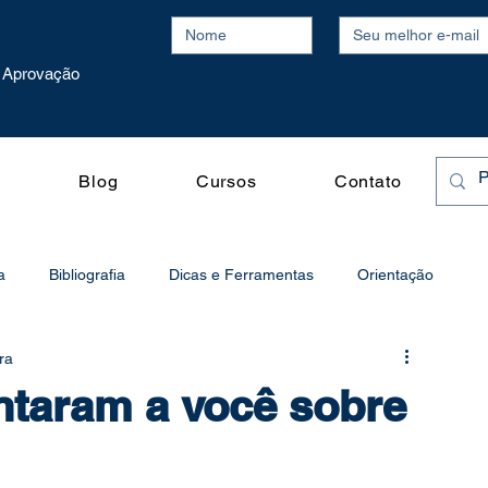
Aprovação
o
Blog
Cursos
Contato
a
Bibliografia
Dicas e Ferramentas
Orientação
ra
o
Processo Seletivo
Produtividade
ntaram a você sobre
Publicações Acadêmicas
Vídeos
Redação