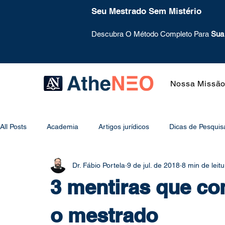
Seu Mestrado Sem Mistério
Descubra O Método Completo Para
Sua
Nossa Missã
All Posts
Academia
Artigos jurídicos
Dicas de Pesquis
Dr. Fábio Portela
9 de jul. de 2018
8 min de leitu
Mentoring
Mural
Metodologia
Método de Estud
3 mentiras que co
Psicologia do Estudo
Projeto de Pesquisa
Redação
o mestrado