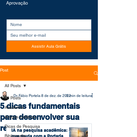
Aprovação
Assistir Aula Grátis
Post
All Posts
Dr. Fábio Portela
8 de dez. de 2022
5 min de leitura
All Posts
5 dicas fundamentais
Academia
para desenvolver sua
Artigos jurídicos
redação acadêmica
Dicas de Pesquisa
IA na pesquisa acadêmica: o
Bibliografia
que muda com a Portaria