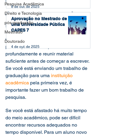
a melhor 
escrita acadêmica
 possível.  
Pesquisa Acadêmica
8 de out. de 2025
Comece sua pesquisa o 
Direito e Tecnologia
Aprovação no Mestrado de
pós-graduação
mais rápido possível 
uma Universidade Pública
CAPES 7
Mestrado
Certifique-se de ter bastante tempo 
Doutorado
para explorar seu tópico 
4 de out. de 2025
profundamente e reunir material 
suficiente antes de começar a escrever. 
Se você está enviando um trabalho de 
graduação para uma 
instituição 
acadêmica
 pela primeira vez, é 
importante fazer um bom trabalho de 
pesquisa.  
Se você está afastado há muito tempo 
do meio acadêmico, pode ser difícil 
encontrar recursos adequados no 
tempo disponível. Para um aluno novo 