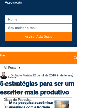
Aprovação
Assistir Aula Grátis
Post
All Posts
Dr. Fábio Portela
12 de jul. de 2018
6 min de leitura
All Posts
5 estratégias para ser um
Academia
escritor mais produtivo
Artigos jurídicos
Dicas de Pesquisa
IA na pesquisa acadêmica: o
Escrever é um parto. Pode parecer uma 
Bibliografia
que muda com a Portaria