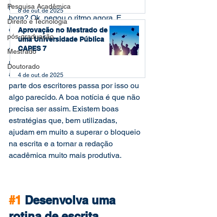
parágrafo, dois parágrafos. Em uma 
Pesquisa Acadêmica
8 de out. de 2025
hora? Ok, pegou o ritmo agora. E 
Direito e Tecnologia
empaca de novo.
Aprovação no Mestrado de
pós-graduação
uma Universidade Pública
CAPES 7
Você é assim? Não se preocupe: você 
Mestrado
não está sozinho. Eu também sou 
Doutorado
assim e tenho certeza de que a maior 
4 de out. de 2025
parte dos escritores passa por isso ou 
algo parecido. A boa notícia é que não 
precisa ser assim. Existem boas 
estratégias que, bem utilizadas, 
ajudam em muito a superar o bloqueio 
na escrita e a tornar a redação 
acadêmica muito mais produtiva.
#1
 Desenvolva uma 
rotina de escrita