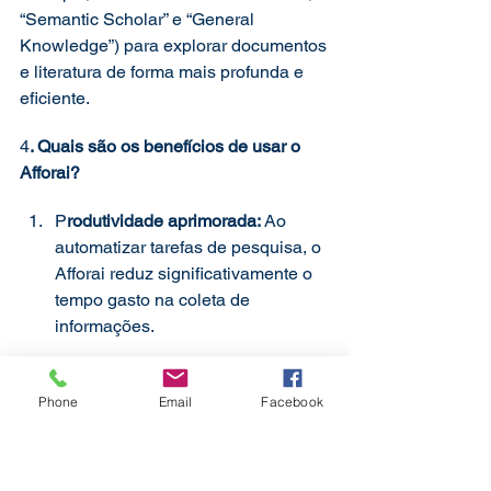
“Semantic Scholar” e “General 
Knowledge”) para explorar documentos 
e literatura de forma mais profunda e 
eficiente. 
4
. Quais são os benefícios de usar o 
Afforai? 
P
rodutividade aprimorada: 
Ao 
automatizar tarefas de pesquisa, o 
Afforai reduz significativamente o 
tempo gasto na coleta de 
informações. 
P
recisão nos dados: 
A capacidade 
da IA ​​de processar e analisar 
Phone
Email
Facebook
informações leva a resultados de 
pesquisa mais confiáveis ​​e 
precisos. 