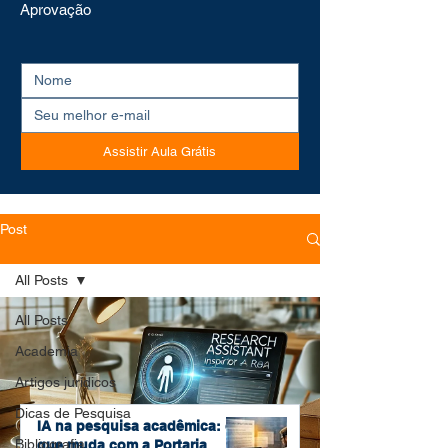
Aprovação
Assistir Aula Grátis
Post
All Posts
All Posts
Academia
Artigos jurídicos
Dicas de Pesquisa
IA na pesquisa acadêmica: o
Bibliografia
que muda com a Portaria