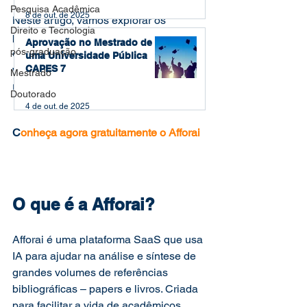
Pesquisa Acadêmica
8 de out. de 2025
Neste artigo, vamos explorar os 
Direito e Tecnologia
principais recursos da Afforai e como 
Aprovação no Mestrado de
pós-graduação
ela pode transformar a forma como 
uma Universidade Pública
você realiza pesquisas, organiza 
CAPES 7
Mestrado
referências e gerencia seu tempo. 
Doutorado
4 de out. de 2025
C
onheça agora gratuitamente o Afforai  
O que é a Afforai? 
Afforai é uma plataforma SaaS que usa 
IA para ajudar na análise e síntese de 
grandes volumes de referências 
bibliográficas – papers e livros. Criada 
para facilitar a vida de acadêmicos, 