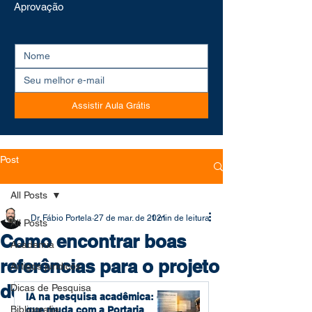
Aprovação
Assistir Aula Grátis
Post
All Posts
Dr. Fábio Portela
27 de mar. de 2021
1 min de leitura
All Posts
Como encontrar boas
Academia
referências para o projeto
Artigos jurídicos
de mestrado?
Dicas de Pesquisa
IA na pesquisa acadêmica: o
Bibliografia
que muda com a Portaria