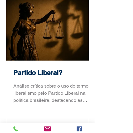
Fábio Portela mostra como sair da
notícia e chegar a um recorte de
dissertação ou tese.
Partido Liberal?
Análise crítica sobre o uso do termo
liberalismo pelo Partido Liberal na
política brasileira, destacando as
divergências entre o conceito original e
sua aplicação atual neste blog
opinativo.