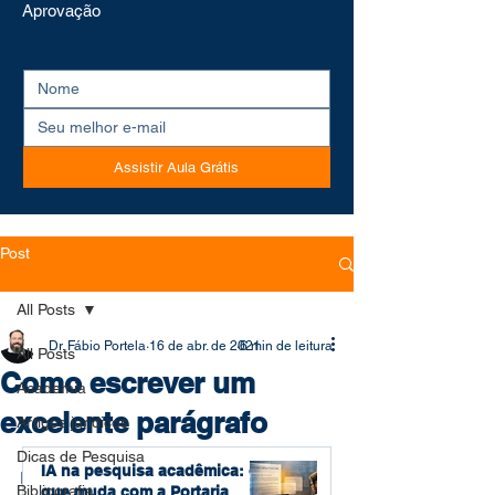
Aprovação
Assistir Aula Grátis
Post
All Posts
Dr. Fábio Portela
16 de abr. de 2021
6 min de leitura
All Posts
Como escrever um
Academia
excelente parágrafo
Artigos jurídicos
Dicas de Pesquisa
IA na pesquisa acadêmica: o
Escrever um bom parágrafo acadêmico 
Bibliografia
que muda com a Portaria