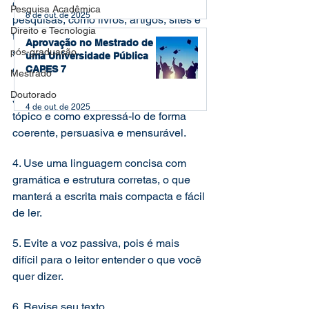
exemplos de outros materiais ou 
Pesquisa Acadêmica
8 de out. de 2025
pesquisas, como livros, artigos, sites e 
Direito e Tecnologia
trabalhos acadêmicos, a fim de tornar 
Aprovação no Mestrado de
pós-graduação
seu ponto mais claro por meio de fatos 
uma Universidade Pública
e estatísticas. 
CAPES 7
Mestrado
Doutorado
3. Pense no que você sabe sobre o seu 
4 de out. de 2025
tópico e como expressá-lo de forma 
coerente, persuasiva e mensurável. 
4. Use uma linguagem concisa com 
gramática e estrutura corretas, o que 
manterá a escrita mais compacta e fácil 
de ler. 
5. Evite a voz passiva, pois é mais 
difícil para o leitor entender o que você 
quer dizer. 
6. Revise seu texto. 