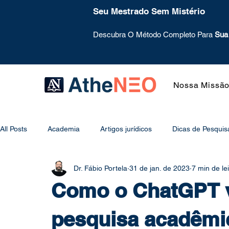
Seu Mestrado Sem Mistério
Descubra O Método Completo Para
Sua
Nossa Missã
All Posts
Academia
Artigos jurídicos
Dicas de Pesquis
Dr. Fábio Portela
31 de jan. de 2023
7 min de le
Mentoring
Mural
Metodologia
Método de Estud
Como o ChatGPT v
Psicologia do Estudo
Projeto de Pesquisa
Redação
pesquisa acadêmi