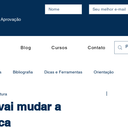
Aprovação
o
Blog
Cursos
Contato
a
Bibliografia
Dicas e Ferramentas
Orientação
itura
o
Processo Seletivo
Produtividade
ai mudar a
Publicações Acadêmicas
Vídeos
Redação
ca