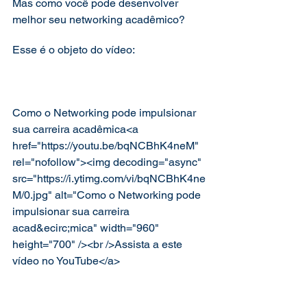
Mas como você pode desenvolver 
melhor seu networking acadêmico?  
Esse é o objeto do vídeo: 
Como o Networking pode impulsionar 
sua carreira acadêmica<a 
href="https://youtu.be/bqNCBhK4neM" 
rel="nofollow"><img decoding="async" 
src="https://i.ytimg.com/vi/bqNCBhK4ne
M/0.jpg" alt="Como o Networking pode 
impulsionar sua carreira 
acad&ecirc;mica" width="960" 
height="700" /><br />Assista a este 
vídeo no YouTube</a>