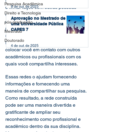
algo ruim porque pressupõe conhecer 
Pesquisa Acadêmica
e firmar laços com outras pessoas 
8 de out. de 2025
Direito e Tecnologia
apenas com o objetivo de se 
Aprovação no Mestrado de
autopromover. Não precisa ser assim: é 
pós-graduação
uma Universidade Pública
possível criar laços verdadeiros e que 
CAPES 7
Mestrado
se tornarão verdadeiras amizades ao 
Doutorado
longo do tempo. O networking significa 
4 de out. de 2025
colocar você em contato com outros 
acadêmicos ou profissionais com os 
quais você compartilha interesses.  
Essas redes o ajudam fornecendo 
informações e fornecendo uma 
maneira de compartilhar sua pesquisa. 
Como resultado, a rede construída 
pode ser uma maneira divertida e 
gratificante de ampliar seu 
reconhecimento como profissional e 
acadêmico dentro da sua disciplina. 