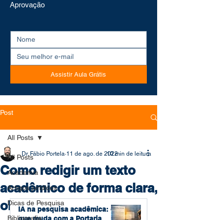
Aprovação
Assistir Aula Grátis
Post
All Posts
Dr. Fábio Portela
11 de ago. de 2022
10 min de leitura
All Posts
Como redigir um texto
Academia
acadêmico de forma clara,
Artigos jurídicos
objetiva e persuasiva
Dicas de Pesquisa
IA na pesquisa acadêmica: o
Bibliografia
que muda com a Portaria