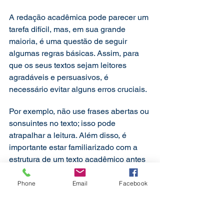
A redação acadêmica pode parecer um 
tarefa difícil, mas, em sua grande 
maioria, é uma questão de seguir 
algumas regras básicas. Assim, para 
que os seus textos sejam leitores 
agradáveis e persuasivos, é 
necessário evitar alguns erros cruciais. 
Por exemplo, não use frases abertas ou 
sonsuintes no texto; isso pode 
atrapalhar a leitura. Além disso, é 
importante estar familiarizado com a 
estrutura de um texto acadêmico antes 
de começar a redação. Leia bastante 
textos de sua área de pesquisa e, 
Phone
Email
Facebook
tenho certeza, em pouco tempo você 
estará acostumado com o estilo e a 
forma de organização. 