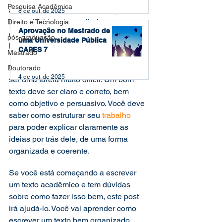
Pesquisa Acadêmica
acadêmico tem os mesmos objetivos: 
8 de out. de 2025
transmitir ideias, contribuir com a 
Direito e Tecnologia
Aprovação no Mestrado de
discussão científica e mostrar a sua 
pós-graduação
uma Universidade Pública
habilidade técnica.  
CAPES 7
Mestrado
Um projeto de escrita, contudo, pode 
Doutorado
4 de out. de 2025
ser uma tarefa muito difícil. Um bom 
texto deve ser claro e correto, bem 
como objetivo e persuasivo. Você deve 
saber como estruturar seu 
trabalho
para poder explicar claramente as 
ideias por trás dele, de uma forma 
organizada e coerente. 
Se você está começando a escrever 
um texto acadêmico e tem dúvidas 
sobre como fazer isso bem, este post 
irá ajudá-lo. Você vai aprender como 
escrever um texto bem organizado, 