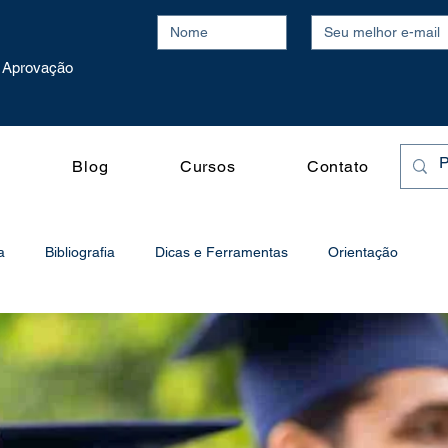
Aprovação
o
Blog
Cursos
Contato
a
Bibliografia
Dicas e Ferramentas
Orientação
o
Processo Seletivo
Produtividade
Publicações Acadêmicas
Vídeos
Redação