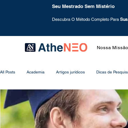
Seu Mestrado Sem Mistério
Descubra O Método Completo Para
Sua
Nossa Missã
All Posts
Academia
Artigos jurídicos
Dicas de Pesquis
Mentoring
Mural
Metodologia
Método de Estud
Psicologia do Estudo
Projeto de Pesquisa
Redação