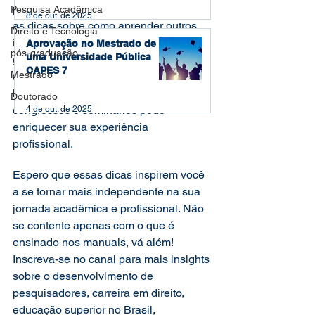
pesquisador independente. Aproveite 
Pesquisa Acadêmica
8 de out. de 2025
as dicas sobre como aprender outros 
Direito e Tecnologia
idiomas para acompanhar pesquisas 
Aprovação no Mestrado de
pós-graduação
uma Universidade Pública
globais, descubra como a rebeldia 
CAPES 7
Mestrado
acadêmica pode levar a novos 
horizontes, e saiba como participar de 
Doutorado
congressos e seminários pode 
4 de out. de 2025
enriquecer sua experiência 
profissional. 
Espero que essas dicas inspirem você 
a se tornar mais independente na sua 
jornada acadêmica e profissional. Não 
se contente apenas com o que é 
ensinado nos manuais, vá além! 
Inscreva-se no canal para mais insights 
sobre o desenvolvimento de 
pesquisadores, carreira em direito, 
educação superior no Brasil, 