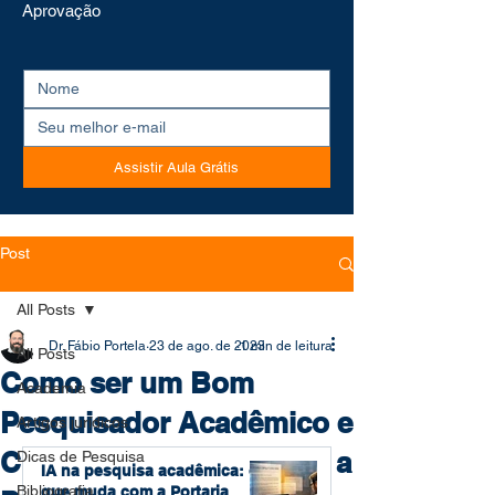
Aprovação
Assistir Aula Grátis
Post
All Posts
Dr. Fábio Portela
23 de ago. de 2023
1 min de leitura
All Posts
Como ser um Bom
Academia
Pesquisador Acadêmico e
Artigos jurídicos
Científico: De Estudante a
Dicas de Pesquisa
IA na pesquisa acadêmica: o
Bibliografia
que muda com a Portaria