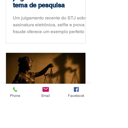
tema de pesquisa
Um julgamento recente do STJ sobre
assinatura eletrônica, selfie e prova de
fraude oferece um exemplo perfeito de
como um fato jurídico atual pode virar
um problema de pesquisa acadêmica
consistente. Neste artigo, o Prof. Dr.
Fábio Portela mostra como sair da
notícia e chegar a um recorte de
dissertação ou tese.
Phone
Email
Facebook
Partido Liberal?