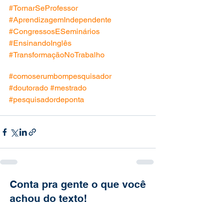
#TornarSeProfessor
#AprendizagemIndependente
#CongressosESeminários
#EnsinandoInglês
#TransformaçãoNoTrabalho
#comoserumbompesquisador
#doutorado
#mestrado
#pesquisadordeponta
Conta pra gente o que você
achou do texto!