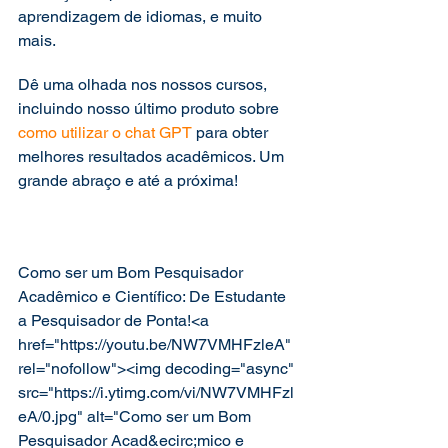
aprendizagem de idiomas, e muito 
mais. 
Dê uma olhada nos nossos cursos, 
incluindo nosso último produto sobre 
como utilizar o chat GPT
 para obter 
melhores resultados acadêmicos. Um 
grande abraço e até a próxima! 
Como ser um Bom Pesquisador 
Acadêmico e Científico: De Estudante 
a Pesquisador de Ponta!<a 
href="https://youtu.be/NW7VMHFzleA" 
rel="nofollow"><img decoding="async" 
src="https://i.ytimg.com/vi/NW7VMHFzl
eA/0.jpg" alt="Como ser um Bom 
Pesquisador Acad&ecirc;mico e 