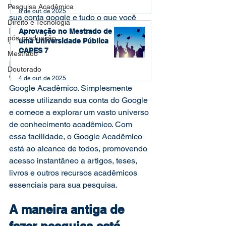
Acadêmico. Para entrar, basta utilizar 
Pesquisa Acadêmica
8 de out. de 2025
sua conta google e tudo o que você 
Direito e Tecnologia
pesquisar com o aplicativo já estará 
Aprovação no Mestrado de
pós-graduação
associado a sua conta. 
uma Universidade Pública
CAPES 7
Mestrado
Isso mesmo! Não é necessário instalar 
Doutorado
ou baixar qualquer coisa para usar o 
4 de out. de 2025
Google Acadêmico. Simplesmente 
acesse utilizando sua conta do Google 
e comece a explorar um vasto universo 
de conhecimento acadêmico. Com 
essa facilidade, o Google Acadêmico 
está ao alcance de todos, promovendo 
acesso instantâneo a artigos, teses, 
livros e outros recursos acadêmicos 
essenciais para sua pesquisa. 
A maneira antiga de 