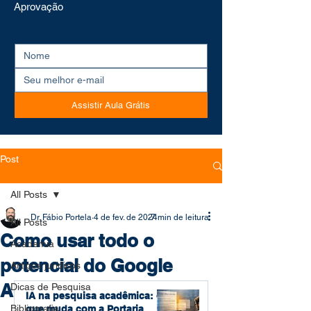
Aprovação
Assistir Aula Grátis
Post
All Posts
Dr. Fábio Portela
4 de fev. de 2024
7 min de leitura
All Posts
Como usar todo o
Academia
potencial do Google
Artigos jurídicos
Acadêmico
Dicas de Pesquisa
IA na pesquisa acadêmica: o
Bibliografia
que muda com a Portaria