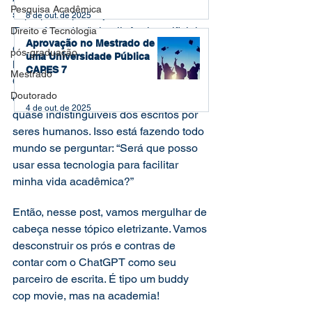
Pesquisa Acadêmica
superpoder para ajudar nessa corrida? 
8 de out. de 2025
Estou falando da inteligência artificial, 
Direito e Tecnologia
Aprovação no Mestrado de
especificamente de modelos de 
pós-graduação
uma Universidade Pública
linguagem como o ChatGPT da 
CAPES 7
Mestrado
OpenAI. Este bad boy da tecnologia 
Doutorado
está mudando o jogo, gerando textos 
4 de out. de 2025
quase indistinguíveis dos escritos por 
seres humanos. Isso está fazendo todo 
mundo se perguntar: “Será que posso 
usar essa tecnologia para facilitar 
minha vida acadêmica?” 
Então, nesse post, vamos mergulhar de 
cabeça nesse tópico eletrizante. Vamos 
desconstruir os prós e contras de 
contar com o ChatGPT como seu 
parceiro de escrita. É tipo um buddy 
cop movie, mas na academia! 