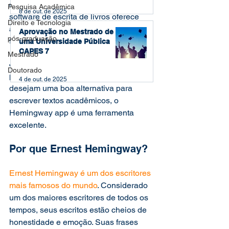
detalhar e ver exatamente o que este 
Pesquisa Acadêmica
8 de out. de 2025
software de escrita de livros oferece 
Direito e Tecnologia
aos escritores, para que você possa 
Aprovação no Mestrado de
pós-graduação
tomar essa decisão por si só. 
uma Universidade Pública
CAPES 7
Mestrado
Já adianto minha opinião. Para 
Doutorado
professores e pesquisadores que 
4 de out. de 2025
desejam uma boa alternativa para 
escrever textos acadêmicos, o 
Hemingway app é uma ferramenta 
excelente. 
Por que Ernest Hemingway? 
Ernest Hemingway é um dos escritores 
mais famosos do mundo
. Considerado 
um dos maiores escritores de todos os 
tempos, seus escritos estão cheios de 
honestidade e emoção. Suas frases 