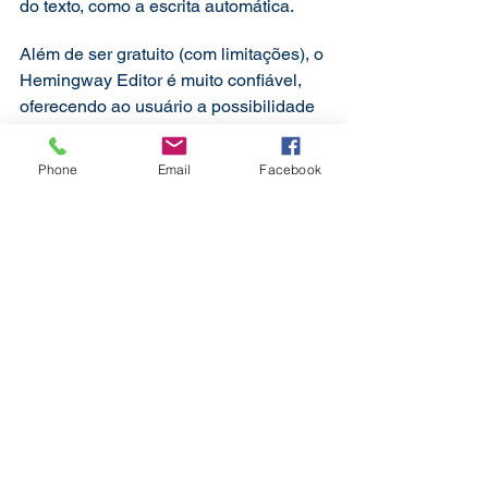
do texto, como a escrita automática. 
Além de ser gratuito (com limitações), o 
Hemingway Editor é muito confiável, 
oferecendo ao usuário a possibilidade 
de acompanhar a sua produção em 
tempo real. Então, se você está 
Phone
Email
Facebook
escrevendo textos acadêmicos, vale ao 
menos testar o app para decidir se será 
útil para você. 
Tags: gramática, dicas, inglês, 
documento, interface, inglês, ajuda, 
conteúdo, artiggo, arquivos, exemplo, 
corretor, dúvida
#aplicativosúteis
#redaçãoacadêmica
#revisãodetexto