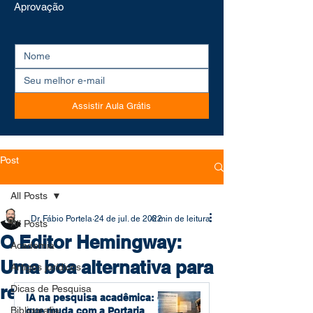
Aprovação
Assistir Aula Grátis
Post
All Posts
Dr. Fábio Portela
24 de jul. de 2022
6 min de leitura
All Posts
O Editor Hemingway:
Academia
Uma boa alternativa para
Artigos jurídicos
revisar textos
Dicas de Pesquisa
IA na pesquisa acadêmica: o
Bibliografia
que muda com a Portaria