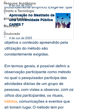
dogmáticas
, trata-se de um método 
Pesquisa Acadêmica
8 de out. de 2025
profundamente empírico. Exige-se  que 
Direito e Tecnologia
o pesquisador desenvolva muitas 
Aprovação no Mestrado de
pós-graduação
habilidades para conduzir todas as 
uma Universidade Pública
etapas de sua pesquisa. Em especial, 
CAPES 7
Mestrado
a capacidade de 
planejamento
 e de 
Doutorado
descrever de forma razoavelmente 
4 de out. de 2025
objetiva o conteúdo apreendido pela 
utilização do método são 
constantemente exigidas.
Em termos gerais, é possível definir a 
observação participante como método 
no qual o pesquisador participa das 
atividades diárias de um grupo de 
pessoas, com vistas a observar, 
com os 
olhos dos participantes, 
os rituais, 
hábitos
, comunicações e eventos que 
ali tomam lugar. O método tem por 