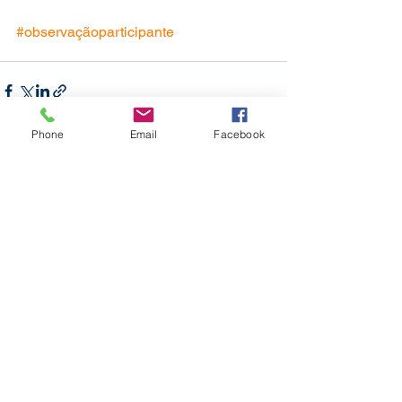
#observaçãoparticipante
Phone
Email
Facebook
Conta pra gente o que você
achou do texto!
Leia mais...