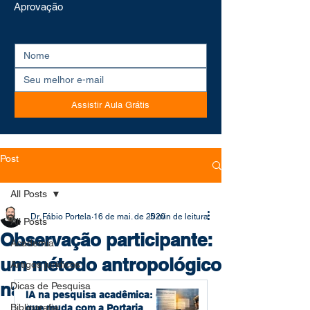
Aprovação
Assistir Aula Grátis
Post
All Posts
Dr. Fábio Portela
16 de mai. de 2020
5 min de leitura
All Posts
Observação participante:
Academia
um método antropológico
Artigos jurídicos
na pesquisa jurídica
Dicas de Pesquisa
IA na pesquisa acadêmica: o
Bibliografia
que muda com a Portaria