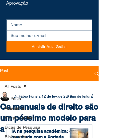
Aprovação
Assistir Aula Grátis
Post
All Posts
Dr. Fábio Portela
12 de fev. de 2019
5 min de leitura
All Posts
Os manuais de direito são
Academia
um péssimo modelo para
Artigos jurídicos
a pesquisa jurídica
Dicas de Pesquisa
IA na pesquisa acadêmica: o
Bibliografia
que muda com a Portaria