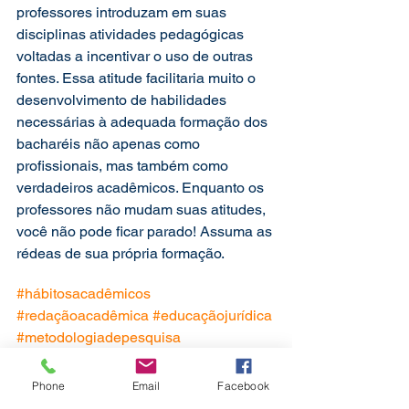
professores introduzam em suas 
disciplinas atividades pedagógicas 
voltadas a incentivar o uso de outras 
fontes. Essa atitude facilitaria muito o 
desenvolvimento de habilidades 
necessárias à adequada formação dos 
bacharéis não apenas como 
profissionais, mas também como 
verdadeiros acadêmicos. Enquanto os 
professores não mudam suas atitudes, 
você não pode ficar parado! Assuma as 
rédeas de sua própria formação.
#hábitosacadêmicos
#redaçãoacadêmica
#educaçãojurídica
#metodologiadepesquisa
#pesquisajurídica
#manuaisdedireito
#verdade
#pedagogiajurídica
Phone
Email
Facebook