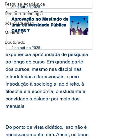
nos manuais de direito 
Pesquisa Acadêmica
8 de out. de 2025
induz hábitos 
Direito e Tecnologia
Aprovação no Mestrado de
acadêmicos ruins
pós-graduação
uma Universidade Pública
CAPES 7
Mestrado
A maioria dos estudantes de 
Doutorado
graduação em direito não tem qualquer 
4 de out. de 2025
experiência aprofundada de pesquisa 
ao longo do curso. Em grande parte 
dos cursos, mesmo nas disciplinas 
introdutórias e transversais, como 
introdução à sociologia, ao direito, à 
filosofia e à economia, o estudante é 
convidado a estudar por meio dos 
manuais.  
Do ponto de vista didático, isso não é 
necessariamente ruim. Afinal, os bons 