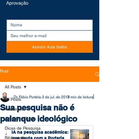
Aprovação
Assistir Aula Grátis
Post
All Posts
Dr. Fábio Portela
3 de jul. de 2018
7 min de leitura
All Posts
Sua pesquisa não é
Academia
palanque ideológico
Artigos jurídicos
Dicas de Pesquisa
IA na pesquisa acadêmica: o
O interesse ideológico e político por 
Bibliografia
que muda com a Portaria