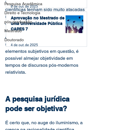
“objetividade” e a “imparcialidade” 
Pesquisa Acadêmica
8 de out. de 2025
científicas tenham sido muito atacadas 
Direito e Tecnologia
nas últimas décadas,  simplesmente 
Aprovação no Mestrado de
pós-graduação
assumir que uma pesquisa deve ser 
uma Universidade Pública
CAPES 7
orientada ideologicamente a fim de 
Mestrado
confirmar os valores do pesquisador é 
Doutorado
um erro fatal. Ainda que haja fortes 
4 de out. de 2025
elementos subjetivos em questão, é 
possível almejar objetividade em 
tempos de discursos pós-modernos 
relativista.
A pesquisa jurídica 
pode ser objetiva?
É certo que, no auge do iluminismo, a 
crença na racionalidade científica 