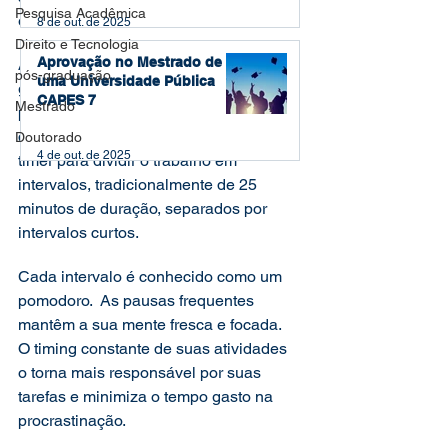
Pesquisa Acadêmica
eficiente no estudo e no 
trabalho
.  
8 de out. de 2025
Direito e Tecnologia
Aprovação no Mestrado de
A Técnica Pomodoro é um método de 
pós-graduação
uma Universidade Pública
gerenciamento de tempo desenvolvido 
CAPES 7
Mestrado
por Francesco Cirillo no final da 
década de 1980.   A técnica utilizaa um 
Doutorado
4 de out. de 2025
timer para dividir o trabalho em 
intervalos, tradicionalmente de 25 
minutos de duração, separados por 
intervalos curtos.   
Cada intervalo é conhecido como um 
pomodoro.  As pausas frequentes 
mantêm a sua mente fresca e focada.  
O timing constante de suas atividades 
o torna mais responsável por suas 
tarefas e minimiza o tempo gasto na 
procrastinação.   