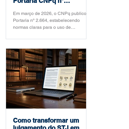
Portaria CNPq nº
2.664/2026
Em março de 2026, o CNPq publicou a
Portaria nº 2.664, estabelecendo
normas claras para o uso de
inteligência artificial na pesquisa
científica brasileira. Saiba o que
mudou, o que é proibido e como você
deve agir a partir de agora.
Como transformar um
julgamento do STJ em