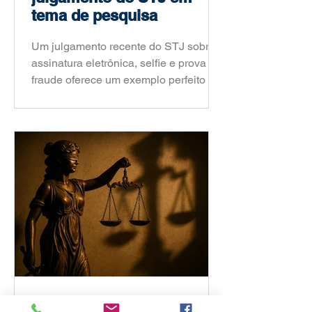
tema de pesquisa
Um julgamento recente do STJ sobre
assinatura eletrônica, selfie e prova de
fraude oferece um exemplo perfeito de
como um fato jurídico atual pode virar
um problema de pesquisa acadêmica
consistente. Neste artigo, o Prof. Dr.
Fábio Portela mostra como sair da
notícia e chegar a um recorte de
dissertação ou tese.
Partido Liberal?