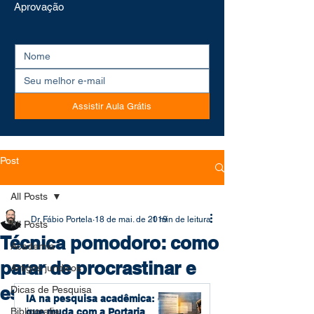
Aprovação
Assistir Aula Grátis
Post
All Posts
Dr. Fábio Portela
18 de mai. de 2019
1 min de leitura
All Posts
Técnica pomodoro: como
Academia
parar de procrastinar e
Artigos jurídicos
estudar melhor
Dicas de Pesquisa
IA na pesquisa acadêmica: o
Bibliografia
que muda com a Portaria