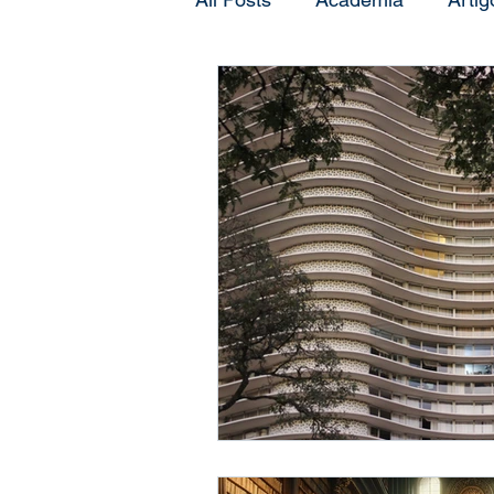
Orientação
Mentoring
Produtividade
Psicologi
Vídeos
Redação
Pe
Doutorado