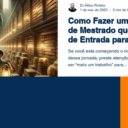
Dr. Fábio Portela
1 de mai. de 2025
5 min de l
Como Fazer um
de Mestrado qu
de Entrada par
dos Seus Sonh
Se você está começando o me
dessa jornada, preste atençã
ser “mais um trabalho” para...