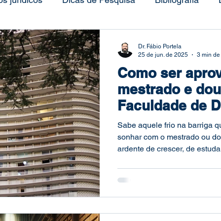
Mural
Metodologia
Método de Estudo
Pr
Dr. Fábio Portela
25 de jun. de 2025
3 min de 
Como ser apro
a do Estudo
Projeto de Pesquisa
Redação
mestrado e dou
Faculdade de Di
squisa Acadêmica
Direito e Tecnologia
pós-gra
UFMG: guia co
Sabe aquele frio na barriga
sonhar com o mestrado ou d
ardente de crescer, de estuda