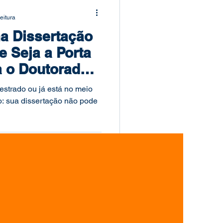
eitura
a Dissertação
e Seja a Porta
a o Doutorado
os
strado ou já está no meio
o: sua dissertação não pode