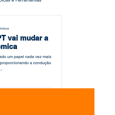
ocesso Seletivo
leitura
T vai mudar a
Publicações Acadêmicas
êmica
ado um papel cada vez mais
duação
Mestrado
, proporcionando a condução
..