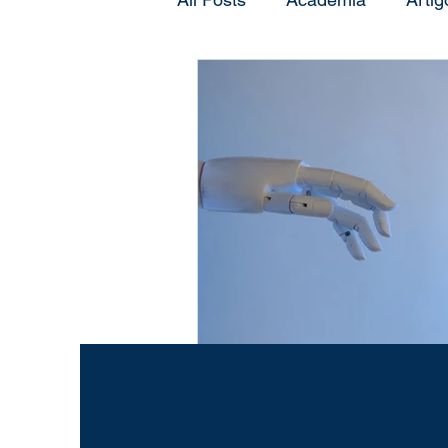
Orientação
Mentoring
Produtividade
Psicologi
Vídeos
Redação
Pe
Doutorado