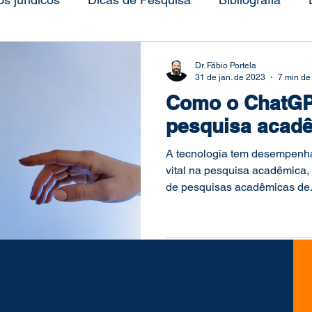
Mural
Metodologia
Método de Estudo
Pr
Dr. Fábio Portela
31 de jan. de 2023
7 min de 
Como o ChatGP
a do Estudo
Projeto de Pesquisa
Redação
pesquisa acad
A tecnologia tem desempenh
squisa Acadêmica
Direito e Tecnologia
pós-gra
vital na pesquisa acadêmica
de pesquisas acadêmicas de.