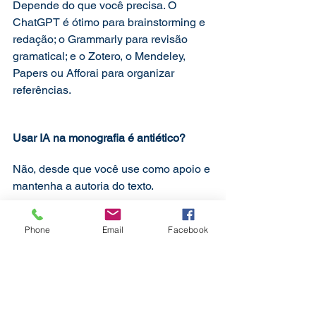
Depende do que você precisa. O 
ChatGPT é ótimo para brainstorming e 
redação; o Grammarly para revisão 
gramatical; e o Zotero, o Mendeley, 
Papers ou Afforai para organizar 
referências.
Usar IA na monografia é antiético?
Não, desde que você use como apoio e 
mantenha a autoria do texto.
Phone
Email
Facebook
A IA pode ajudar na escolha de um 
tema?
Sim! Você pode pedir à IA para sugerir 
temas relevantes e atuais na sua área 
de estudo, mas sempre valide com seu 