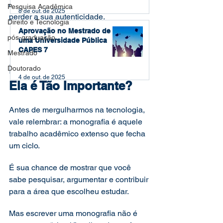
que sua monografia seja incrível – sem 
Pesquisa Acadêmica
8 de out. de 2025
perder a sua autenticidade.
Direito e Tecnologia
Aprovação no Mestrado de
pós-graduação
uma Universidade Pública
O Que é Uma 
CAPES 7
Mestrado
Monografia e Por Que 
Doutorado
4 de out. de 2025
Ela é Tão Importante?
Antes de mergulharmos na tecnologia, 
vale relembrar: a monografia é aquele 
trabalho acadêmico extenso que fecha 
um ciclo. 
É sua chance de mostrar que você 
sabe pesquisar, argumentar e contribuir 
para a área que escolheu estudar.
Mas escrever uma monografia não é 