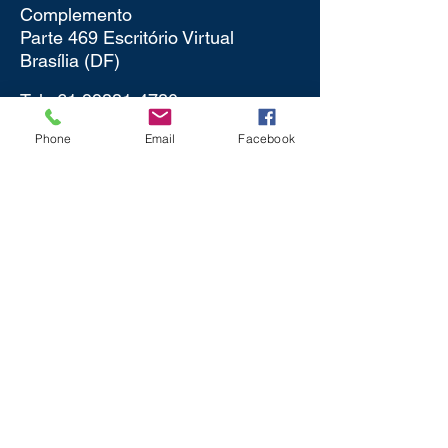
Complemento
Parte 469 Escritório Virtual
Brasília (DF)
Tel:
61 99331
‑4780‬
Phone
Email
Facebook
Política de Privacidade
mentor@fabioportela.com.br