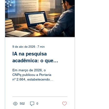
9 de abr. de 2026
∙
7
min
IA na pesquisa
acadêmica: o que
muda com a Portaria
Em março de 2026, o
CNPq nº 2.664/2026
CNPq publicou a Portaria
nº 2.664, estabelecendo
normas claras para o uso
de inteligência artificial na
pesquisa científica
brasileira. Saiba o que
mudou, o que é proibido e
502
0
como você deve agir a