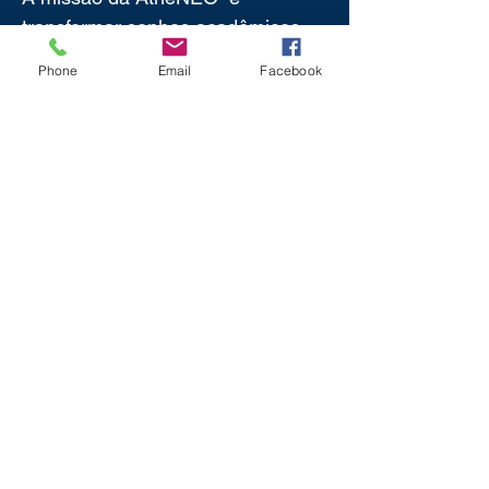
transformar sonhos acadêmicos
em realidade, proporcionando as
Phone
Email
Facebook
ferramentas necessárias para o
sucesso. Junte-se a nós e dê o
próximo passo em sua trajetória
educacional!
ST SCN Quadra 02 Bloco D Loje
310 1 Pavimento
Complemento
Parte 469 Escritório Virtual
Brasília (DF)
Tel:
61 99331
‑4780‬
Política de Privacidade