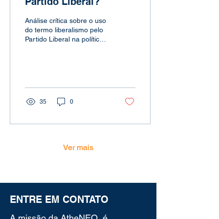
Partido Liberal?
Análise crítica sobre o uso
do termo liberalismo pelo
Partido Liberal na política
brasileira, destacando as
divergências entre o
conceito original e sua
aplicação atual neste blog
opinativo.
35
0
Ver mais
ENTRE EM CONTATO
A missão da AtheNEO é