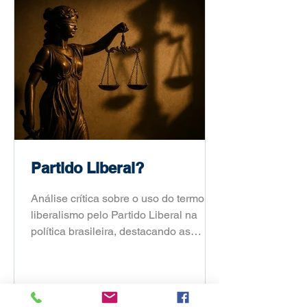
Fábio Portela mostra como sair da
notícia e chegar a um recorte de
dissertação ou tese.
Partido Liberal?
Análise crítica sobre o uso do termo
liberalismo pelo Partido Liberal na
política brasileira, destacando as
divergências entre o conceito original e
sua aplicação atual neste blog
opinativo.