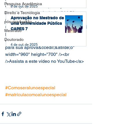
Pesquisa Acadêmica
estratégia para sua aprovação<a 
8 de out. de 2025
href="https://youtu.be/ugIr_JkhItQ" 
Direito e Tecnologia
Aprovação no Mestrado de
rel="nofollow"><img decoding="async" 
pós-graduação
uma Universidade Pública
src="https://i.ytimg.com/vi/ugIr_JkhItQ/0.j
CAPES 7
Mestrado
pg" alt="Aluno especial no Mestrado: 
Doutorado
uma &oacute;tima estrat&eacute;gia 
4 de out. de 2025
para sua aprova&ccedil;&atilde;o" 
width="960" height="700" /><br 
/>Assista a este vídeo no YouTube</a>
#Comoseralunoespecial
#matrículacomoalunoespecial