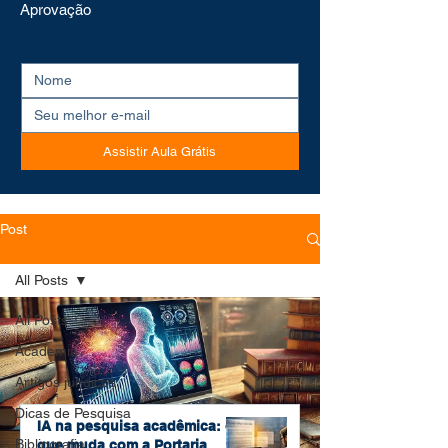
Aprovação
Assistir Aula Grátis
Post
All Posts
All Posts
Academia
Artigos jurídicos
Dicas de Pesquisa
IA na pesquisa acadêmica: o
Bibliografia
que muda com a Portaria