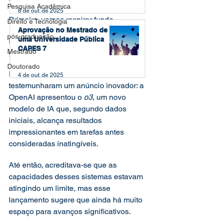
Pesquisa Acadêmica
8 de out. de 2025
Primeiro, vamos respirar fundo.
Direito e Tecnologia
Aprovação no Mestrado de
pós-graduação
uma Universidade Pública
Essa histeria coletiva não passa de um 
CAPES 7
Mestrado
grande equívoco.
Doutorado
Recentemente, os entusiastas da IA 
4 de out. de 2025
testemunharam um anúncio inovador: a 
OpenAI apresentou o 
o3
, um novo 
modelo de IA que, segundo dados 
iniciais, alcança resultados 
impressionantes em tarefas antes 
consideradas inatingíveis.
Até então, acreditava-se que as 
capacidades desses sistemas estavam 
atingindo um limite, mas esse 
lançamento sugere que ainda há muito 
espaço para avanços significativos.