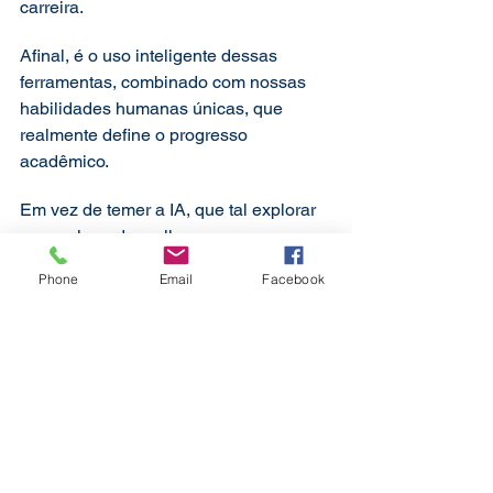
carreira.
Afinal, é o uso inteligente dessas 
ferramentas, combinado com nossas 
habilidades humanas únicas, que 
realmente define o progresso 
acadêmico.
Em vez de temer a IA, que tal explorar 
como ela pode melhorar o seu 
trabalho?
Phone
Email
Facebook
Explore as possibilidades com IA no 
ensino e na pesquisa.
Se você quer aprender como aproveitar 
ferramentas como o ChatGPT para 
transformar sua rotina acadêmica, 
confira meu 
curso sobre o uso do 
ChatGPT
.