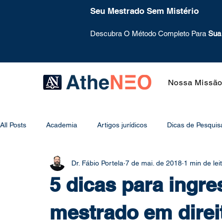
Seu Mestrado Sem Mistério
Descubra O Método Completo Para
Sua
Nossa Missã
All Posts
Academia
Artigos jurídicos
Dicas de Pesquis
Dr. Fábio Portela
7 de mai. de 2018
1 min de lei
Mentoring
Mural
Metodologia
Método de Estud
5 dicas para ingr
Psicologia do Estudo
Projeto de Pesquisa
Redação
mestrado em direi