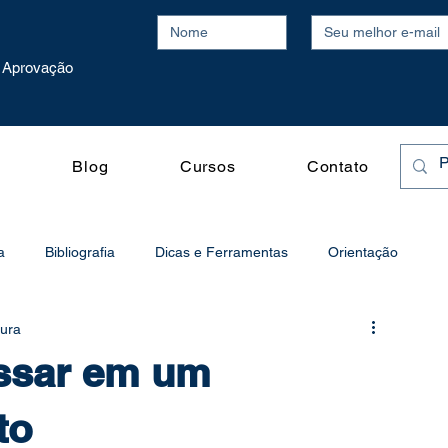
Aprovação
o
Blog
Cursos
Contato
a
Bibliografia
Dicas e Ferramentas
Orientação
tura
o
Processo Seletivo
Produtividade
essar em um
Publicações Acadêmicas
Vídeos
Redação
to