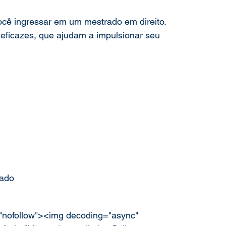
ocê ingressar em um mestrado em direito. 
ação
Mestrado
Doutorado
eficazes, que ajudam a impulsionar seu 
vado
="nofollow"><img decoding="async" 