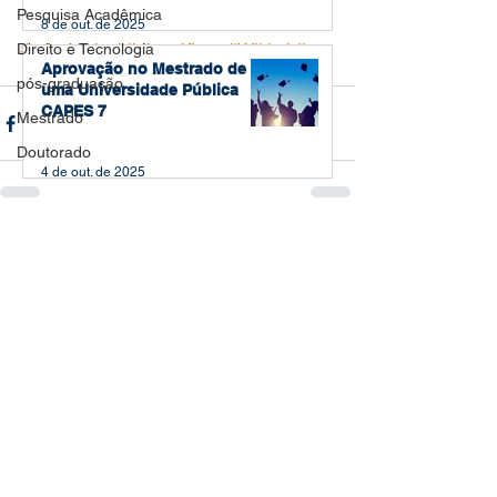
Pesquisa Acadêmica
8 de out. de 2025
#referênciasbibliográficas
#Wikipédia
Direito e Tecnologia
Aprovação no Mestrado de
pós-graduação
uma Universidade Pública
CAPES 7
Mestrado
Doutorado
4 de out. de 2025