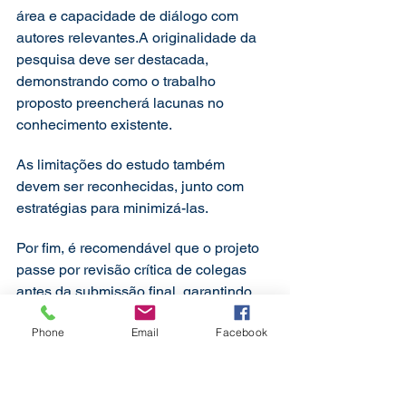
área e capacidade de diálogo com 
autores relevantes.A originalidade da 
pesquisa deve ser destacada, 
demonstrando como o trabalho 
proposto preencherá lacunas no 
conhecimento existente.
As limitações do estudo também 
devem ser reconhecidas, junto com 
estratégias para minimizá-las.
Por fim, é recomendável que o projeto 
passe por revisão crítica de colegas 
antes da submissão final, garantindo 
qualidade e rigor científico adequados 
Phone
Email
Facebook
às exigências da comunidade 
acadêmica. 
É essencial que o projeto dialogue com 