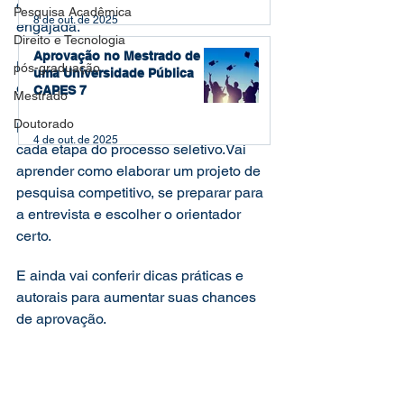
crítica, inovadora e socialmente 
Pesquisa Acadêmica
8 de out. de 2025
engajada.
Direito e Tecnologia
Aprovação no Mestrado de
Mas como ingressar nesse seleto 
pós-graduação
uma Universidade Pública
grupo?
CAPES 7
Mestrado
Doutorado
Neste guia completo, você vai entender 
4 de out. de 2025
cada etapa do processo seletivo.Vai 
aprender como elaborar um projeto de 
pesquisa competitivo, se preparar para 
a entrevista e escolher o orientador 
certo.
E ainda vai conferir dicas práticas e 
autorais para aumentar suas chances 
de aprovação.