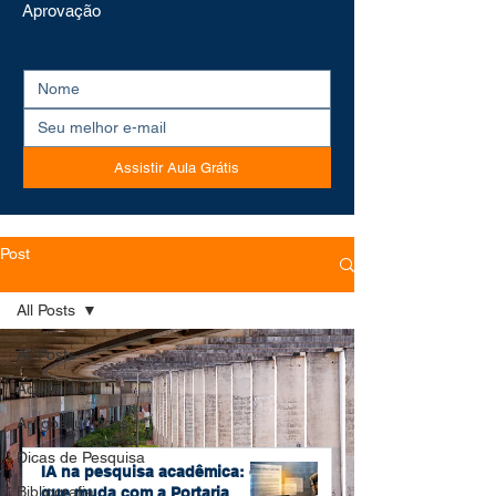
Aprovação
Assistir Aula Grátis
Post
All Posts
All Posts
Academia
Artigos jurídicos
Dicas de Pesquisa
IA na pesquisa acadêmica: o
Bibliografia
que muda com a Portaria