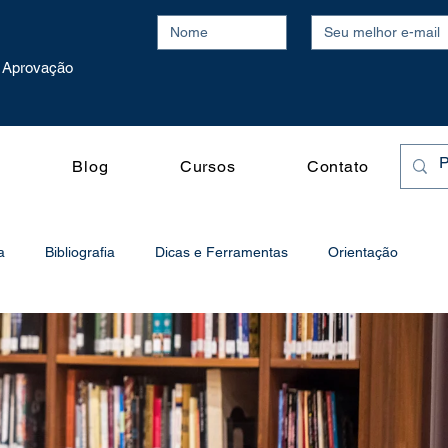
Aprovação
o
Blog
Cursos
Contato
a
Bibliografia
Dicas e Ferramentas
Orientação
o
Processo Seletivo
Produtividade
Publicações Acadêmicas
Vídeos
Redação