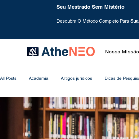
Seu Mestrado Sem Mistério
Descubra O Método Completo Para
Sua
Nossa Missã
All Posts
Academia
Artigos jurídicos
Dicas de Pesquis
Mentoring
Mural
Metodologia
Método de Estud
Psicologia do Estudo
Projeto de Pesquisa
Redação